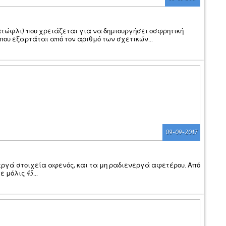
τώφλι) που χρειάζεται για να δημιουργήσει οσφρητική
που εξαρτάται από τον αριθμό των σχετικών...
09-09-2017
εργά στοιχεία αφενός, και τα μη ραδιενεργά αφετέρου. Από
μόλις 45...