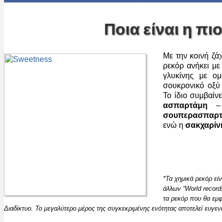
Ποια είναι η πι
Με την κοινή ζά
ρεκόρ ανήκει μ
γλυκίνης με ομ
σουκρονικό οξύ 
Το ίδιο συμβαίν
ασπαρτάμη
– 
σουπερασπαρ
ενώ η
σακχαρίν
*Τα χημικά ρεκόρ εί
άλλων “World record
τα ρεκόρ που θα εμφ
Διαδίκτυο. Το μεγαλύτερο μέρος της συγκεκριμένης ενότητας αποτελεί ευγ