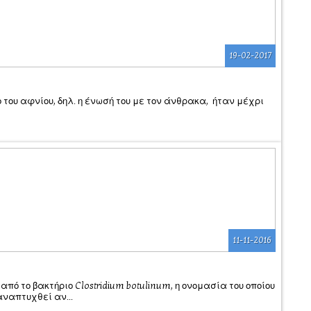
19-02-2017
ο του αφνίου, δηλ. η ένωσή του με τον άνθρακα, ήταν μέχρι
11-11-2016
πό το βακτήριο Clostridium botulinum, η ονομασία του οποίου
αναπτυχθεί αν...