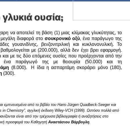
ο γλυκιά ουσία;
χαρη να αποτελεί τη βάση (1) μιας κλίμακας γλυκύτητας, το
ε μεγάλη διαφορά στο
σουκρονικό οξύ
, ένα παράγωγο της
άδες γουανιδίνης, βενζονιτριλική και κυκλονονυλική. Το
βαθμολογείται με (200.000), αλλά δεν έχει βρει εφαρμογή.
ει και με τις δύο επόμενες ουσίες που προέρχονται από την
ένα παράγωγό της με θειουρία (50.000) και τη
τάμη
(8.000). Η ίδια η ασπαρτάμη σκοράρει μόνο (180),
η
(300).
ναι εμπνευσμένα από το βιβλίο του Hans-Jürgen Quadbeck-Seeger και
s in Chemistry”, αγγλική έκδοση Wiley-VCH (1999). Ωστόσο πολλά από
ανίζονται είναι από την τρέχουσα βιβλιογραφία ή αναζητήσεις στο
ενική προσφορά του Καθηγητή
Αναστάσιου Βάρβογλη
.