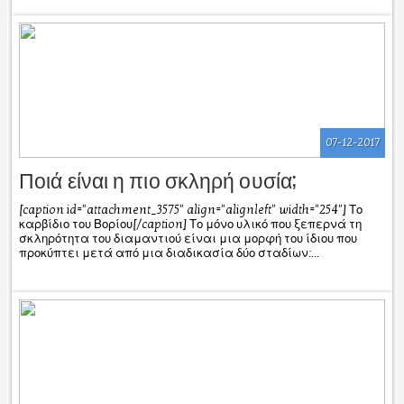
07-12-2017
Ποιά είναι η πιο σκληρή ουσία;
[caption id="attachment_3575" align="alignleft" width="254"] Το
καρβίδιο του Βορίου[/caption] Το μόνο υλικό που ξεπερνά τη
σκληρότητα του διαμαντιού είναι μια μορφή του ίδιου που
προκύπτει μετά από μια διαδικασία δύο σταδίων:...