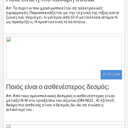
Απ. Το πυρίτιο που χρησιμοποιείται σε ηλεκτρονικές
εφαρμογές. Παρασκευάζεται με την τεχνική της τήξης κατά
ζώνες και περιέχει λιγότερα από 10-9 μεταλλικά άτομα-%
ως προσμίξεις. Η κρυσταλλική τελειότητα...
20-03-2016
Ποιός είναι ο ασθενέστερος δεσμός;
Απ. Από τους ομοιοπολικούς δεσμούς ο ασθενέστερος είναι
μεταξύ Ν-Ν στο τριοξείδιο του αζώτου (ΟΝ-ΝΟ2 , 41 kJ/mol).
Ακόμη πιο ασθενής είναι ο δεσμός Au-Au σε ενώσεις
(κλάστερ) του...