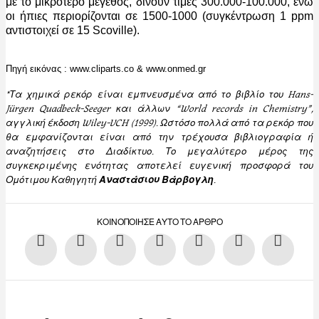
με το μικρότερο μέγεθος, δίνουν τιμές 300.000-100.000, ενώ
οι ήπιες περιορίζονται σε 1500-1000 (συγκέντρωση 1 ppm
αντιστοιχεί σε 15 Scoville).
Πηγή εικόνας : www.cliparts.co & www.onmed.gr
*Τα χημικά ρεκόρ είναι εμπνευσμένα από το βιβλίο του Hans-
Jürgen Quadbeck-Seeger και άλλων “World records in Chemistry”,
αγγλική έκδοση Wiley-VCH (1999). Ωστόσο πολλά από τα ρεκόρ που
θα εμφανίζονται είναι από την τρέχουσα βιβλιογραφία ή
αναζητήσεις στο Διαδίκτυο. Το μεγαλύτερο μέρος της
συγκεκριμένης ενότητας αποτελεί ευγενική προσφορά του
Ομότιμου Καθηγητή
Αναστάσιου Βάρβογλη
.
ΚΟΙΝΟΠΟΊΗΣΕ ΑΥΤΌ ΤΟ ΆΡΘΡΟ