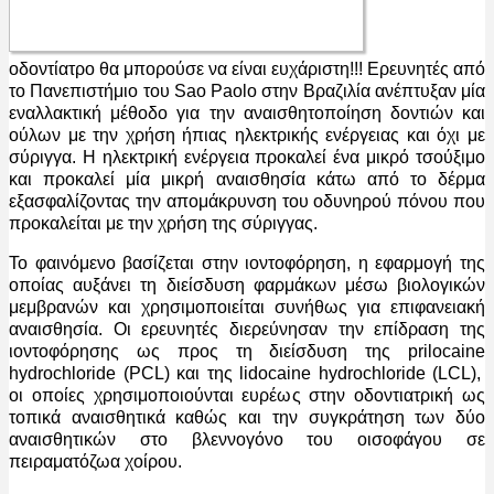
οδοντίατρο θα μπορούσε να είναι ευχάριστη!!! Ερευνητές από
το Πανεπιστήμιο του Sao Paolo στην Βραζιλία ανέπτυξαν μία
εναλλακτική μέθοδο για την αναισθητοποίηση δοντιών και
ούλων με την χρήση ήπιας ηλεκτρικής ενέργειας και όχι με
σύριγγα. Η ηλεκτρική ενέργεια προκαλεί ένα μικρό τσούξιμο
και προκαλεί μία μικρή αναισθησία κάτω από το δέρμα
εξασφαλίζοντας την απομάκρυνση του οδυνηρού πόνου που
προκαλείται με την χρήση της σύριγγας.
Το φαινόμενο βασίζεται στην ιοντοφόρηση, η εφαρμογή της
οποίας αυξάνει τη διείσδυση φαρμάκων μέσω βιολογικών
μεμβρανών και χρησιμοποιείται συνήθως για επιφανειακή
αναισθησία. Οι ερευνητές διερεύνησαν την επίδραση της
ιοντοφόρησης ως προς τη διείσδυση της prilocaine
hydrochloride (PCL) και της lidocaine hydrochloride (LCL),
οι οποίες χρησιμοποιούνται ευρέως στην οδοντιατρική ως
τοπικά αναισθητικά καθώς και την συγκράτηση των δύο
αναισθητικών στο βλεννογόνο του οισοφάγου σε
πειραματόζωα χοίρου.