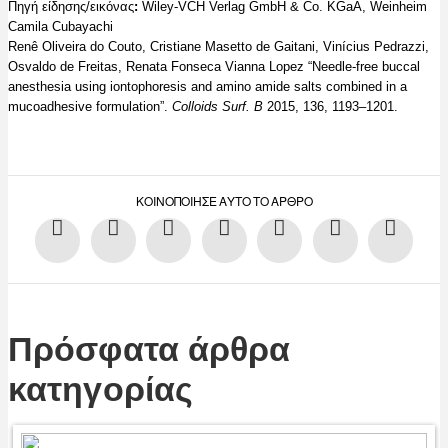
Πηγή είδησης/εικόνας
:
Wiley-VCH Verlag GmbH & Co. KGaA, Weinheim
Camila Cubayachi
Renê Oliveira do Couto, Cristiane Masetto de Gaitani, Vinícius Pedrazzi,
Osvaldo de Freitas, Renata Fonseca Vianna Lopez “Needle-free buccal
anesthesia using iontophoresis and amino amide salts combined in a
mucoadhesive formulation”.
Colloids Surf. B
2015, 136, 1193–1201.
ΚΟΙΝΟΠΟΊΗΣΕ ΑΥΤΌ ΤΟ ΆΡΘΡΟ
Πρόσφατα άρθρα
κατηγορίας