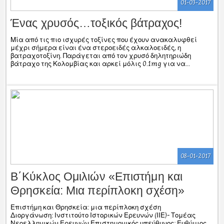
01-03-2017
Ένας χρυσός…τοξικός βάτραχος!
Μία από τις πιο ισχυρές τοξίνες που έχουν ανακαλυφθεί
μέχρι σήμερα είναι ένα στεροειδές αλκαλοειδές, η
βατραχοτοξίνη. Παράγεται από τον χρυσό δηλητηριώδη
βάτραχο της Κολομβίας και αρκεί μόλις 0.1mg για να...
08-01-2017
B΄Κύκλος Ομιλιών «Επιστήμη και
Θρησκεία: Μια περίπλοκη σχέση»
Επιστήμη και Θρησκεία: μια περίπλοκη σχέση
Διοργάνωση: Ινστιτούτο Ιστορικών Ερευνών (ΙΙΕ)- Τομέας
Νεοελληνικών Ερευνών Επιστημονικός υπεύθυνος: Ευθύμιος