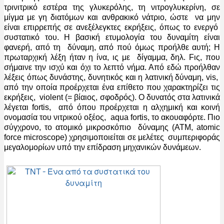
τρινιτρικό εστέρα της γλυκερόλης, τη νιτρογλυκερίνη, σε
μίγμα με γη διατόμων και ανθρακικό νάτριο, ώστε να μην
είναι επιρρεπής σε ανεξέλεγκτες εκρήξεις, όπως το ενεργό
συστατικό του. Η βασική ετυμολογία του δυναμίτη είναι
φανερή, από τη δύναμη, από πού όμως προήλθε αυτή; Η
πρωταρχική λέξη ήταν η ίνα, ις με δίγαμμα, δηλ. Fις, που
σήμαινε την ισχύ και όχι το λεπτό νήμα. Από εδώ προήλθαν
λέξεις όπως δυνάστης, δυνητικός και η λατινική δύναμη, vis,
από την οποία προέρχεται ένα επίθετο που χαρακτηρίζει τις
εκρήξεις, violent (= βίαιος, σφοδρός). Ο δυνατός στα λατινικά
λέγεται fortis, από όπου προέρχεται η αλχημική και κοινή
ονομασία του νιτρικού οξέος, aqua fortis, το ακουαφόρτε. Πιο
σύγχρονο, το ατομικό μικροσκόπιο δύναμης (ATM, atomic
force microscope) χρησιμοποιείται σε μελέτες συμπεριφοράς
μεγαλομορίων υπό την επίδραση μηχανικών δυνάμεων.