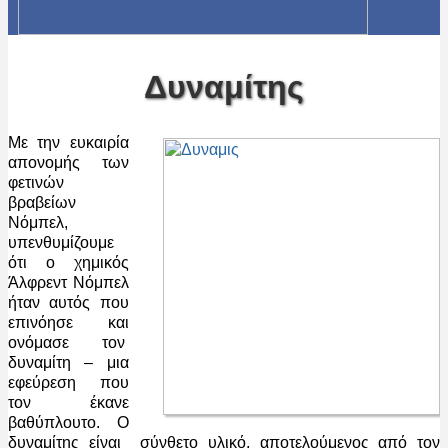
Δυναμίτης
Με την ευκαιρία
απονομής των
φετινών
βραβείων
Νόμπελ,
υπενθυμίζουμε
ότι ο χημικός
Άλφρεντ Νόμπελ
ήταν αυτός που
επινόησε και
ονόμασε τον
δυναμίτη – μια
εφεύρεση που
τον έκανε
βαθύπλουτο. Ο
δυναμίτης είναι σύνθετο υλικό, αποτελούμενος από τον