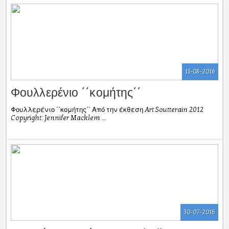
11-08-2016
Φουλλερένιο ΄΄κομήτης΄΄
Φουλλερένιο ΄΄κομήτης΄΄ Από την έκθεση Art Soutterain 2012
Copyright: Jennifer Macklem ...
30-07-2016