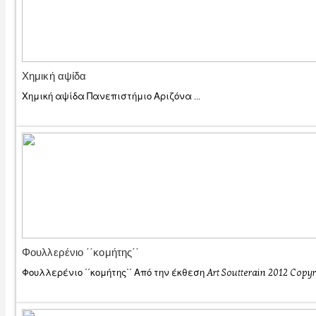
Χημική αψίδα
Χημική αψίδα Πανεπιστήμιο Αριζόνα ...
Φουλλερένιο ΄΄κομήτης΄΄
Φουλλερένιο ΄΄κομήτης΄΄ Από την έκθεση Art Soutterain 2012 Copyrig