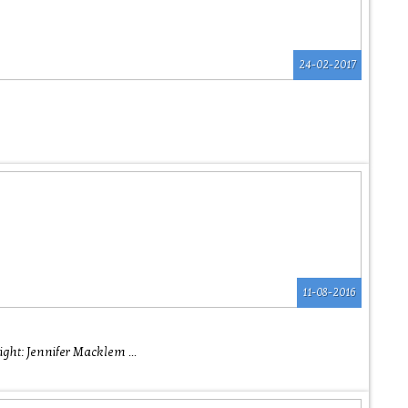
24-02-2017
11-08-2016
ht: Jennifer Macklem ...