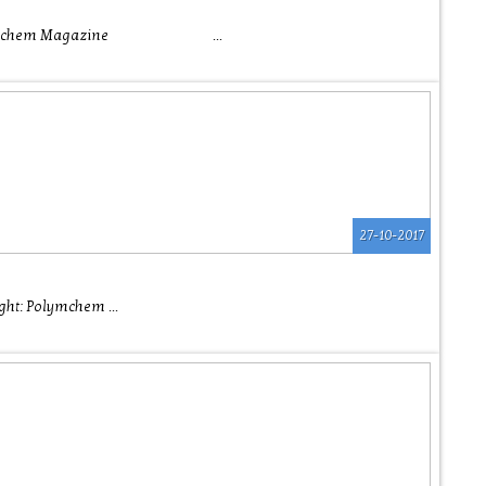
ht : Polymchem Magazine ...
27-10-2017
t: Polymchem ...